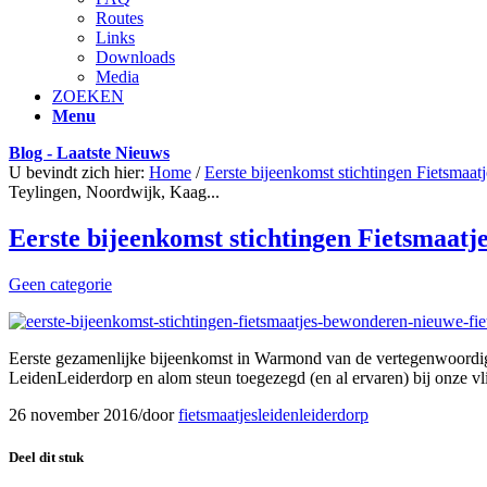
Routes
Links
Downloads
Media
ZOEKEN
Menu
Blog - Laatste Nieuws
U bevindt zich hier:
Home
/
Eerste bijeenkomst stichtingen Fietsmaa
Teylingen, Noordwijk, Kaag...
Eerste bijeenkomst stichtingen Fietsmaatj
Geen categorie
Eerste gezamenlijke bijeenkomst in Warmond van de vertegenwoordig
LeidenLeiderdorp en alom steun toegezegd (en al ervaren) bij onze vl
26 november 2016
/
door
fietsmaatjesleidenleiderdorp
Deel dit stuk