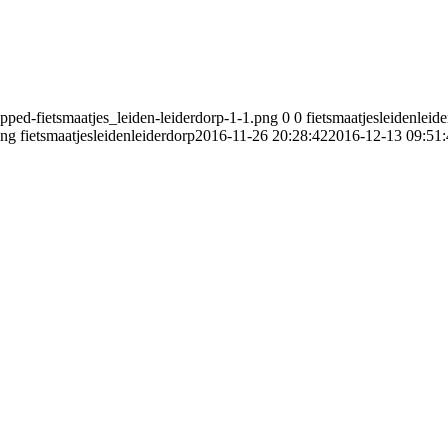
opped-fietsmaatjes_leiden-leiderdorp-1-1.png
0
0
fietsmaatjesleidenleid
png
fietsmaatjesleidenleiderdorp
2016-11-26 20:28:42
2016-12-13 09:51: