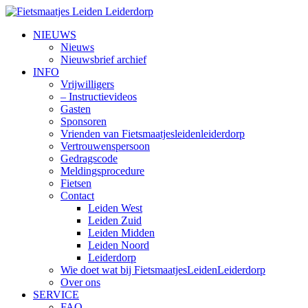
NIEUWS
Nieuws
Nieuwsbrief archief
INFO
Vrijwilligers
– Instructievideos
Gasten
Sponsoren
Vrienden van Fietsmaatjesleidenleiderdorp
Vertrouwenspersoon
Gedragscode
Meldingsprocedure
Fietsen
Contact
Leiden West
Leiden Zuid
Leiden Midden
Leiden Noord
Leiderdorp
Wie doet wat bij FietsmaatjesLeidenLeiderdorp
Over ons
SERVICE
FAQ