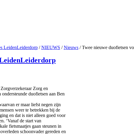
es LeidenLeiderdorp
/
NIEUWS
/
Nieuws
/
Twee nieuwe duofietsen vo
 LeidenLeiderdorp
 Zorgverzekeraar Zorg en
h ondersteunde duofietsen aan Ben
arvan er maar liefst negen zijn
 mensen weer te betrekken bij de
ng en dat is niet alleen goed voor
n. ‘Vanaf de start van
kale fietsmaatjes gaan steunen in
as overleden schoonvader gereden en