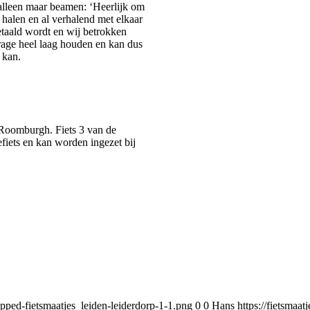
 alleen maar beamen: ‘Heerlijk om
 halen en al verhalend met elkaar
etaald wordt en wij betrokken
rage heel laag houden en kan dus
 kan.
r Roomburgh. Fiets 3 van de
efiets en kan worden ingezet bij
opped-fietsmaatjes_leiden-leiderdorp-1-1.png
0
0
Hans
https://fietsmaa