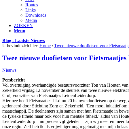
Routes
Links
Downloads
Media
ZOEKEN
Menu
Blog - Laatste Nieuws
U bevindt zich hier:
Home
/
Twee nieuwe duofietsen voor Fietsmaatj
Twee nieuwe duofietsen voor Fietsmaatjes
Nieuws
Persbericht
Vol overtuiging overhandigde bestuursvoorzitter Ton van Houten van
Zekerheid vrijdag 12 november de sleutels van twee nieuwe elektrisc
Crul, voorzitter van Fietsmaatjes LeidenLeiderdorp.
Hiermee heeft Fietsmaatjes LLd nu 20 blauwe duofietsen op de weg wa
gedoneerd door Stichting Zorg en Zekerheid. ‘Een mooi initiatief om
maatschappij. De deelnemers zijn samen met hun Fietsmaatje in bewegi
de fysieke fitheid maar ook voor hun mentale fitheid.’ aldus van Houte
LeidenLeiderdorp – nu precies vijf geleden – zijn wij meer en meer lo
onze regio. Zelf heb ik als vrijwilliger nog regelmatig met mijn hela