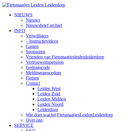
NIEUWS
Nieuws
Nieuwsbrief archief
INFO
Vrijwilligers
– Instructievideos
Gasten
Sponsoren
Vrienden van Fietsmaatjesleidenleiderdorp
Vertrouwenspersoon
Gedragscode
Meldingsprocedure
Fietsen
Contact
Leiden West
Leiden Zuid
Leiden Midden
Leiden Noord
Leiderdorp
Wie doet wat bij FietsmaatjesLeidenLeiderdorp
Over ons
SERVICE
FAQ