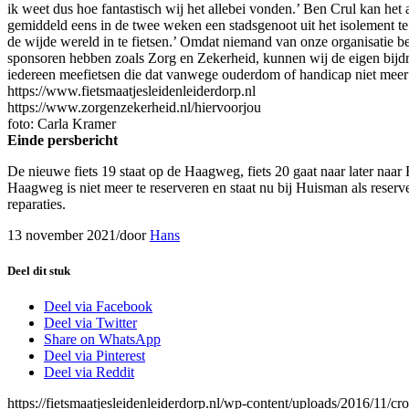
ik weet dus hoe fantastisch wij het allebei vonden.’ Ben Crul kan het
gemiddeld eens in de twee weken een stadsgenoot uit het isolement te
de wijde wereld in te fietsen.’ Omdat niemand van onze organisatie b
sponsoren hebben zoals Zorg en Zekerheid, kunnen wij de eigen bijd
iedereen meefietsen die dat vanwege ouderdom of handicap niet meer
https://www.fietsmaatjesleidenleiderdorp.nl
https://www.zorgenzekerheid.nl/hiervoorjou
foto: Carla Kramer
Einde persbericht
De nieuwe fiets 19 staat op de Haagweg, fiets 20 gaat naar later naa
Haagweg is niet meer te reserveren en staat nu bij Huisman als reserv
reparaties.
13 november 2021
/
door
Hans
Deel dit stuk
Deel via Facebook
Deel via Twitter
Share on WhatsApp
Deel via Pinterest
Deel via Reddit
https://fietsmaatjesleidenleiderdorp.nl/wp-content/uploads/2016/11/cr